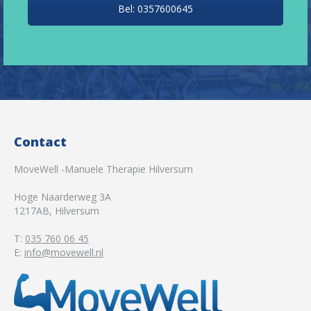
Bel: 0357600645
Contact
MoveWell -Manuele Therapie Hilversum
Hoge Naarderweg 3A
1217AB
,
Hilversum
T:
035 760 06 45
E:
info@movewell.nl