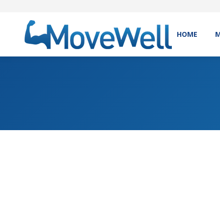
HOME
M