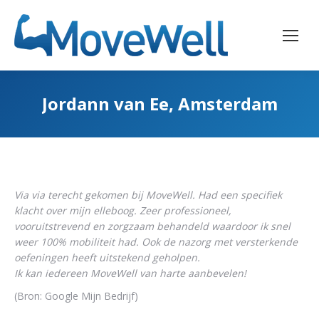
Jordann van Ee, Amsterdam
Via via terecht gekomen bij MoveWell. Had een specifiek
klacht over mijn elleboog. Zeer professioneel,
vooruitstrevend en zorgzaam behandeld waardoor ik snel
weer 100% mobiliteit had. Ook de nazorg met versterkende
oefeningen heeft uitstekend geholpen.
Ik kan iedereen MoveWell van harte aanbevelen!
(Bron: Google Mijn Bedrijf)