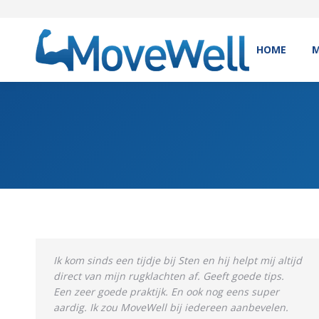
HOME
M
Ik kom sinds een tijdje bij Sten en hij helpt mij altijd
direct van mijn rugklachten af. Geeft goede tips.
Een zeer goede praktijk. En ook nog eens super
aardig. Ik zou MoveWell bij iedereen aanbevelen.