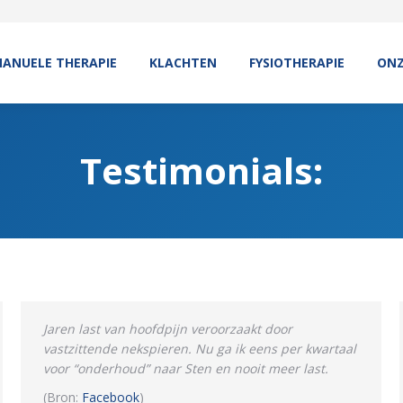
ANUELE THERAPIE
KLACHTEN
FYSIOTHERAPIE
ONZ
Testimonials:
Jaren last van hoofdpijn veroorzaakt door
vastzittende nekspieren. Nu ga ik eens per kwartaal
voor “onderhoud” naar Sten en nooit meer last.
(Bron:
Facebook
)