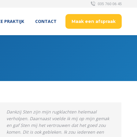
035 760 06 45
E PRAKTIJK
CONTACT
Maak een afspraak
Dankzij Sten zijn mijn rugklachten helemaal
verholpen. Daarnaast voelde ik mij op mijn gemak
en gaf Sten mij het vertrouwen dat het goed zou
komen. Dit is ook gebleken. Ik zou iedereen een