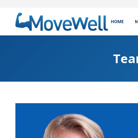
HOME
M
Tea