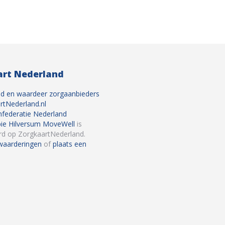
rt Nederland
pie Hilversum MoveWell
is
d op ZorgkaartNederland.
 waarderingen
of
plaats een