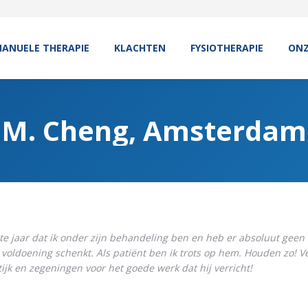
ANUELE THERAPIE
KLACHTEN
FYSIOTHERAPIE
ONZ
M. Cheng, Amsterdam
ste jaar dat ik onder zijn behandeling ben en heb er absoluut geen 
k voldoening schenkt. Als patiënt ben ik trots op hem. Houden zo!
V
ijk en zegeningen voor het goede werk dat hij verricht!