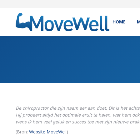
HOME
M
De chiropractor die zijn naam eer aan doet. Dit is het acht
Hij probeert altijd het optimale eruit te halen, wat hem oo
wens ik hem veel geluk en succes toe met zijn nieuwe prakt
(Bron:
Website MoveWell
)