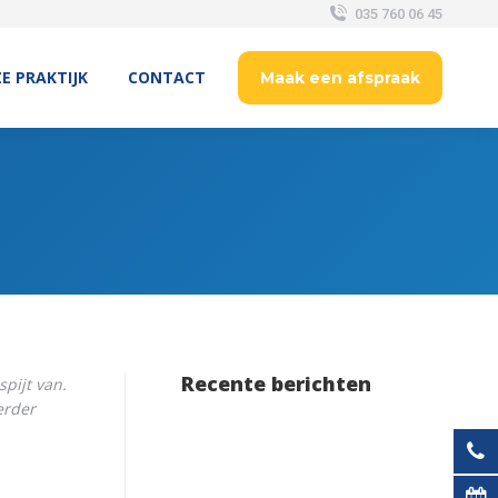
035 760 06 45
E PRAKTIJK
CONTACT
Maak een afspraak
Recente berichten
spijt van.
erder