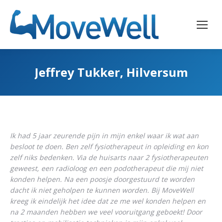
Jeffrey Tukker, Hilversum
Ik had 5 jaar zeurende pijn in mijn enkel waar ik wat aan
besloot te doen. Ben zelf fysiotherapeut in opleiding en kon
zelf niks bedenken. Via de huisarts naar 2 fysiotherapeuten
geweest, een radioloog en een podotherapeut die mij niet
konden helpen. Na een poosje doorgestuurd te worden
dacht ik niet geholpen te kunnen worden. Bij MoveWell
kreeg ik eindelijk het idee dat ze me wel konden helpen en
na 2 maanden hebben we veel vooruitgang geboekt! Door