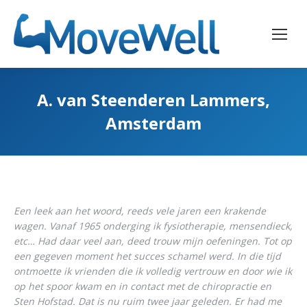
A. van Steenderen Lammers,
Amsterdam
Een leek aan het woord, reeds vele jaren een krakende
wagen. Vanaf 1965 onderging ik fysiotherapie, mensendieck,
etc… Had daar veel aan, deed trouw mijn oefeningen. Tot op
een gegeven moment het succes schamel werd. In die tijd
ontmoette ik vrienden die ik volledig vertrouw en door wie ik
op het spoor kwam en in contact met de chiropractie en
Sten Hofstad. Dat is nu ruim twee jaar geleden. Er had me